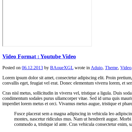
Video Format : Youtube Video
Posted on
06.12.2013
by
BAoueXGL
wrote in
Aduio
,
Theme
,
Video
Lorem ipsum dolor sit amet, consectetur adipiscing elit. Proin pretium, 
convallis eget, feugiat vel erat. Donec elementum viverra lorem, et sem
Cras nisl metus, sollicitudin in viverra vel, tristique a ligula. Duis s
condimentum sodales purus ullamcorper vitae. Sed id urna quis mauris 
imperdiet lorem metus et orci. Vivamus metus augue, tristique et pharet
Fusce placerat sem a magna adipiscing in vehicula leo adipiscin
montes, nascetur ridiculus mus. Nam ut hendrerit augue. Morbi q
commodo a, tristique id ante. Cras vehicula consectetur enim, s