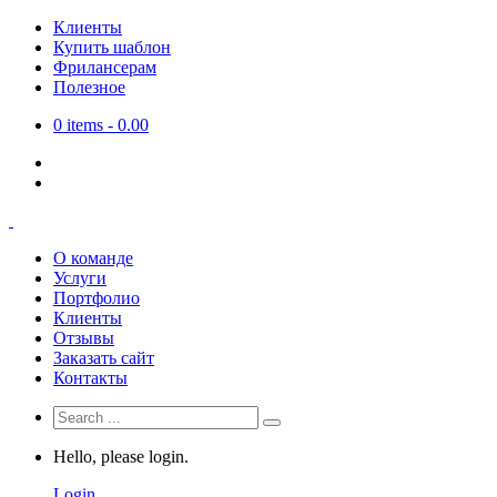
Клиенты
Купить шаблон
Фрилансерам
Полезное
0 items -
0.00
О команде
Услуги
Портфолио
Клиенты
Отзывы
Заказать сайт
Контакты
Hello, please login.
Login