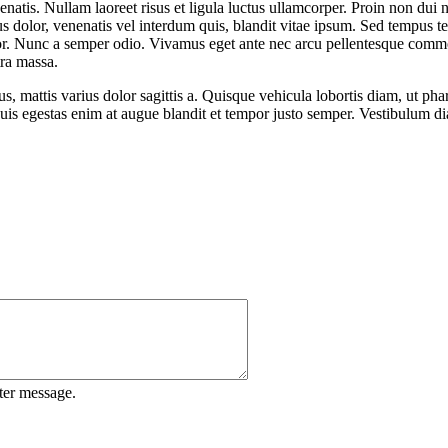
nenatis. Nullam laoreet risus et ligula luctus ullamcorper. Proin non dui 
us dolor, venenatis vel interdum quis, blandit vitae ipsum. Sed tempus te
rttitor. Nunc a semper odio. Vivamus eget ante nec arcu pellentesque comm
tra massa.
sus, mattis varius dolor sagittis a. Quisque vehicula lobortis diam, ut p
Duis egestas enim at augue blandit et tempor justo semper. Vestibulum di
ter message.