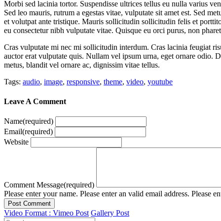
Morbi sed lacinia tortor. Suspendisse ultrices tellus eu nulla varius ve
Sed leo mauris, rutrum a egestas vitae, vulputate sit amet est. Sed met
et volutpat ante tristique. Mauris sollicitudin sollicitudin felis et po
eu consectetur nibh vulputate vitae. Quisque eu orci purus, non phare
Cras vulputate mi nec mi sollicitudin interdum. Cras lacinia feugiat ri
auctor erat vulputate quis. Nullam vel ipsum urna, eget ornare odio. 
metus, blandit vel ornare ac, dignissim vitae tellus.
Tags:
audio
,
image
,
responsive
,
theme
,
video
,
youtube
Leave A Comment
Name
(required)
Email
(required)
Website
Comment Message
(required)
Please enter your name.
Please enter an valid email address.
Please en
Post Comment
Video Format : Vimeo Post
Gallery Post