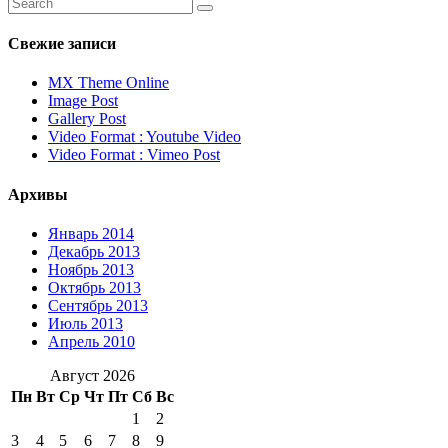
Свежие записи
MX Theme Online
Image Post
Gallery Post
Video Format : Youtube Video
Video Format : Vimeo Post
Архивы
Январь 2014
Декабрь 2013
Ноябрь 2013
Октябрь 2013
Сентябрь 2013
Июль 2013
Апрель 2010
Август 2026
Пн
Вт
Ср
Чт
Пт
Сб
Вс
1
2
3
4
5
6
7
8
9