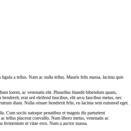
ligula a tellus. Nam ac nulla tellus. Mauris felis massa, lacinia quis
at diam lorem, ac venenatis elit. Phasellus blandit bibendum quam,
endrerit, erat sed eleifend faucibus, elit arcu faucibus metus, nec
 rutrum diam. Nulla ornare hendrerit felis, eu lacinia sem euismod eget.
lla. Cum sociis natoque penatibus et magnis dis parturient
ac tellus placerat convallis. Nam libero metus, venenatis ac
nia fermentum ut vitae eros. Nam a auctor massa.