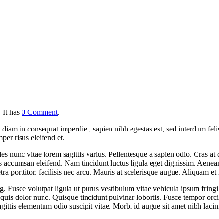
.
It has
0 Comment
.
diam in consequat imperdiet, sapien nibh egestas est, sed interdum felis 
per risus eleifend et.
odales nunc vitae lorem sagittis varius. Pellentesque a sapien odio. Cras 
accumsan eleifend. Nam tincidunt luctus ligula eget dignissim. Aenean h
ra porttitor, facilisis nec arcu. Mauris at scelerisque augue. Aliquam et
g. Fusce volutpat ligula ut purus vestibulum vitae vehicula ipsum fringi
uis dolor nunc. Quisque tincidunt pulvinar lobortis. Fusce tempor orci 
agittis elementum odio suscipit vitae. Morbi id augue sit amet nibh laci